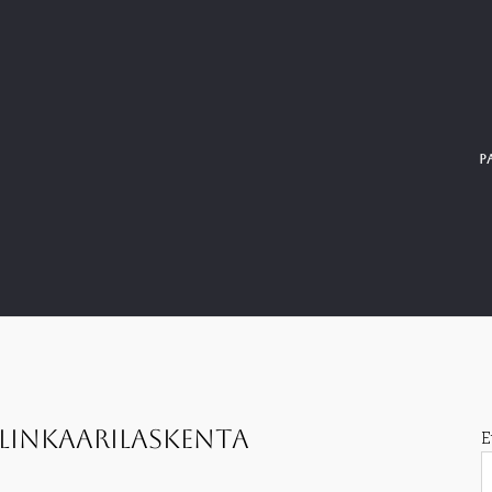
P
linkaarilaskenta
E