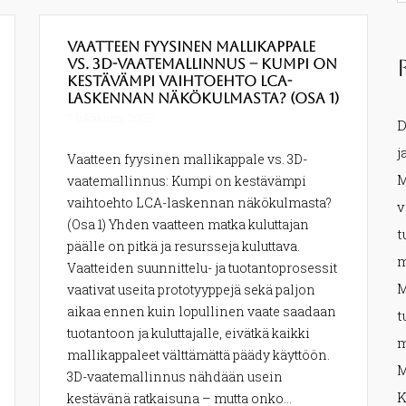
Vaatteen fyysinen mallikappale
vs. 3D-vaatemallinnus – Kumpi on
kestävämpi vaihtoehto LCA-
laskennan näkökulmasta? (Osa 1)
7 lokakuun, 2025
D
j
Vaatteen fyysinen mallikappale vs. 3D-
M
vaatemallinnus: Kumpi on kestävämpi
vaihtoehto LCA-laskennan näkökulmasta?
v
(Osa 1) Yhden vaatteen matka kuluttajan
t
päälle on pitkä ja resursseja kuluttava.
m
Vaatteiden suunnittelu- ja tuotantoprosessit
M
vaativat useita prototyyppejä sekä paljon
aikaa ennen kuin lopullinen vaate saadaan
t
tuotantoon ja kuluttajalle, eivätkä kaikki
m
mallikappaleet välttämättä päädy käyttöön.
M
3D-vaatemallinnus nähdään usein
K
kestävänä ratkaisuna – mutta onko...