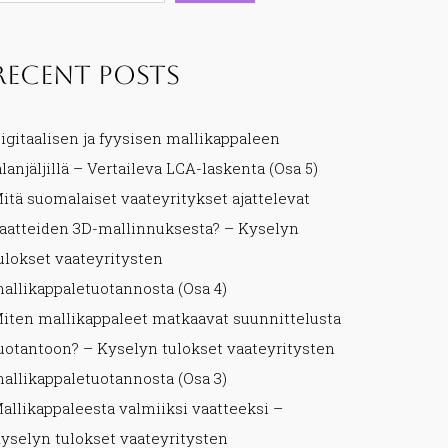
Recent Posts
igitaalisen ja fyysisen mallikappaleen
alanjäljillä – Vertaileva LCA-laskenta (Osa 5)
itä suomalaiset vaateyritykset ajattelevat
aatteiden 3D-mallinnuksesta? – Kyselyn
ulokset vaateyritysten
allikappaletuotannosta (Osa 4)
iten mallikappaleet matkaavat suunnittelusta
uotantoon? – Kyselyn tulokset vaateyritysten
allikappaletuotannosta (Osa 3)
allikappaleesta valmiiksi vaatteeksi –
yselyn tulokset vaateyritysten