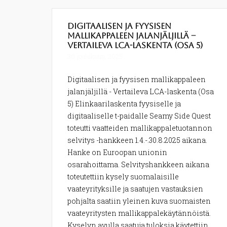
Digitaalisen ja fyysisen
mallikappaleen jalanjäljillä –
Vertaileva LCA-laskenta (Osa 5)
30 joulukuun, 2025
Digitaalisen ja fyysisen mallikappaleen
jalanjäljillä - Vertaileva LCA-laskenta (Osa
5) Elinkaarilaskenta fyysiselle ja
digitaaliselle t-paidalle Seamy Side Quest
toteutti vaatteiden mallikappaletuotannon
selvitys -hankkeen 1.4.-.30.8.2025 aikana.
Hanke on Euroopan unionin
osarahoittama. Selvityshankkeen aikana
toteutettiin kysely suomalaisille
vaateyrityksille ja saatujen vastauksien
pohjalta saatiin yleinen kuva suomaisten
vaateyritysten mallikappalekäytännöistä.
Kyselyn avulla saatuja tuloksia käytettiin