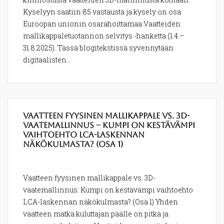
Kyselyyn saatiin 85 vastausta ja kysely on osa
Euroopan unionin osarahoittamaa Vaatteiden
mallikappaletuotannon selvitys -hanketta (1.4.–
31.8.2025). Tässä blogitekstissä syvennytään
digitaalisten...
Vaatteen fyysinen mallikappale vs. 3D-
vaatemallinnus – Kumpi on kestävämpi
vaihtoehto LCA-laskennan
näkökulmasta? (Osa 1)
7 lokakuun, 2025
Vaatteen fyysinen mallikappale vs. 3D-
vaatemallinnus: Kumpi on kestävämpi vaihtoehto
LCA-laskennan näkökulmasta? (Osa 1) Yhden
vaatteen matka kuluttajan päälle on pitkä ja