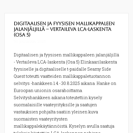
Digitaalisen ja fyysisen mallikappaleen
jalanjäljillä – Vertaileva LCA-laskenta
(Osa 5)
30 joulukuun, 2025
Digitaalisen ja fyysisen mallikappaleen jalanjäljillä
- Vertaileva LCA-laskenta (Osa 5) Elinkaarilaskenta
fyysiselle ja digitaaliselle t-paidalle Seamy Side
Quest toteutti vaatteiden mallikappaletuotannon
selvitys -hankkeen 1.4.-.30.8.2025 aikana. Hanke on
Euroopan unionin osarahoittama.
Selvityshankkeen aikana toteutettiin kysely
suomalaisille vaateyrityksille ja saatujen
vastauksien pohjalta saatiin yleinen kuva
suomaisten vaateyritysten
mallikappalekäytännöistä. Kyselyn avulla saatuja