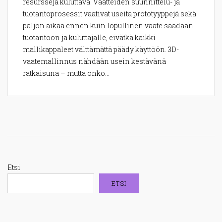
resursseja kuluttava. Vaatteiden suunnittelu- ja
tuotantoprosessit vaativat useita prototyyppejä sekä
paljon aikaa ennen kuin lopullinen vaate saadaan
tuotantoon ja kuluttajalle, eivätkä kaikki
mallikappaleet välttämättä päädy käyttöön. 3D-
vaatemallinnus nähdään usein kestävänä
ratkaisuna – mutta onko...
Etsi
ETSI