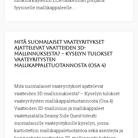
tuloksia käytettiin LCA-laskennan pohjana
fyysiselle mallikappaleelle....
Mitä suomalaiset vaateyritykset
ajattelevat vaatteiden 3D-
mallinnuksesta? – Kyselyn tulokset
vaateyritysten
mallikappaletuotannosta (Osa 4)
30 joulukuun, 2025
Mitä suomalaiset vaateyritykset ajattelevat
vaatteiden 3D-mallinnuksesta? – Kyselyn tulokset
vaateyritysten mallikappaletuotannosta (Osa 4)
Vaatteiden 3D-mallinnus ja mallikappaleet
vaatetusalalla Seamy Side Quest toteutti
suomalaisille vaateyrityksille kyselyn, jossa
kartoitettiin mallikappaletuotantoa sekä asenteita ja
kiinnostusta vaatteiden 3D-mallinnusta kohtaan.