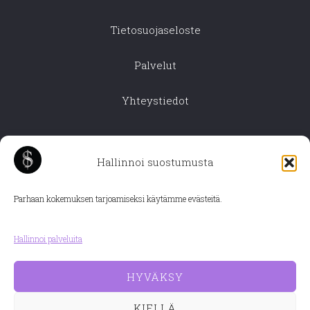
Tietosuojaseloste
Palvelut
Yhteystiedot
Hallinnoi suostumusta
Parhaan kokemuksen tarjoamiseksi käytämme evästeitä.
Hallinnoi palveluita
HYVÄKSY
KIELLÄ